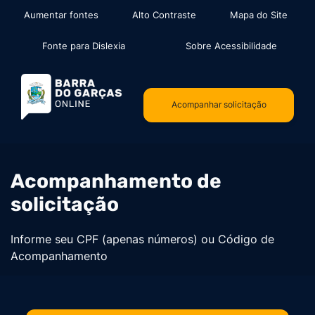
Seção de atalhos e links de aces
Ir para o conteúdo [alt+1]
Aumentar fontes
Alto Contraste
Mapa do Site
Ir para o menu [alt+2]
Ir para a busca [alt+3]
Fonte para Dislexia
Sobre Acessibilidade
Ir para o rodapé [alt+4]
Seção do Topo
Acompanhar solicitação
Vinheta
Acompanhamento de
solicitação
Informe seu CPF (apenas números) ou Código de
Acompanhamento