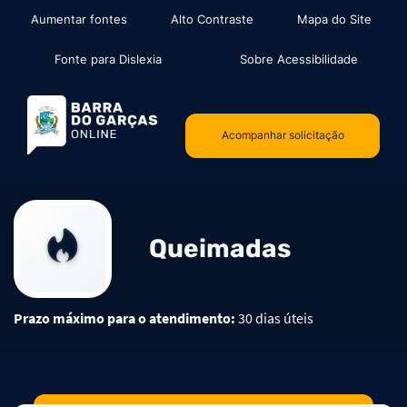
Seção de atalhos e links de aces
Ir para o conteúdo [alt+1]
Aumentar fontes
Alto Contraste
Mapa do Site
Ir para o menu [alt+2]
Ir para a busca [alt+3]
Fonte para Dislexia
Sobre Acessibilidade
Ir para o rodapé [alt+4]
Seção do Topo
Acompanhar solicitação
Vinheta
Queimadas
Prazo máximo para o atendimento:
30 dias úteis